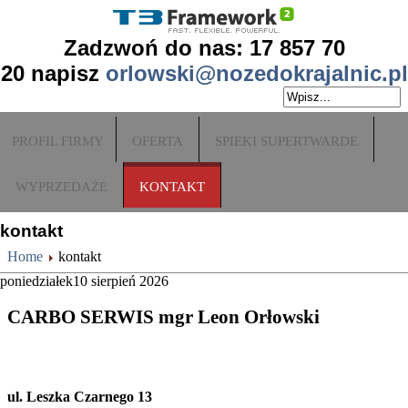
Zadzwoń do nas: 17 857 70
20
napisz
orlowski@nozedokrajalnic.pl
PROFIL FIRMY
OFERTA
SPIEKI SUPERTWARDE
WYPRZEDAŻE
KONTAKT
kontakt
Home
kontakt
poniedziałek
10
sierpień
2026
CARBO SERWIS mgr Leon Orłowski
ul. Leszka Czarnego 13