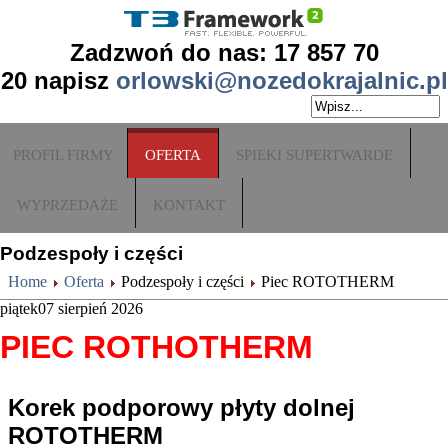
Zadzwoń do nas: 17 857 70
20
napisz
orlowski@nozedokrajalnic.pl
PROFIL FIRMY
OFERTA
SPIEKI SUPERTWARDE
WYPRZEDAŻE
KONTAKT
Podzespoły i części
Home
Oferta
Podzespoły i części
Piec ROTOTHERM
piątek
07
sierpień
2026
PIEC ROTHOTHERM
Korek podporowy płyty dolnej
ROTOTHERM