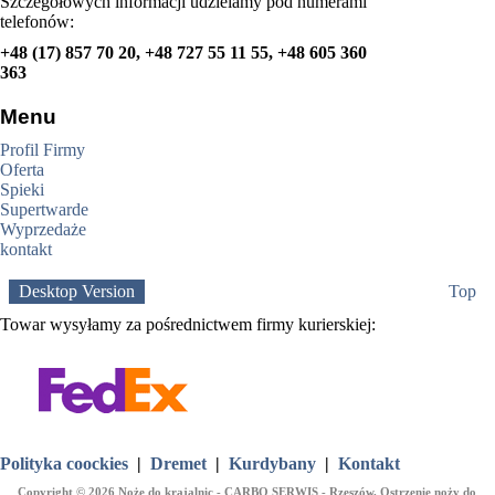
Szczegółowych informacji udzielamy pod numerami
telefonów:
+48 (17) 857 70 20, +48 727 55 11 55, +48 605 360
363
Menu
Profil Firmy
Oferta
Spieki
Supertwarde
Wyprzedaże
kontakt
Desktop Version
Top
Towar wysyłamy za pośrednictwem firmy kurierskiej:
Polityka coockies
|
Dremet
|
Kurdybany
|
Kontakt
Copyright © 2026 Noże do krajalnic - CARBO SERWIS - Rzeszów. Ostrzenie noży do