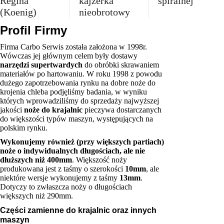
Regina
kajzerka
spiralnej
(Koenig)
nieobrotowy
Profil Firmy
Firma Carbo Serwis została założona w 1998r.
Wówczas jej głównym celem były dostawy
narzędzi supertwardych
do obróbki skrawaniem
materiałów po hartowaniu. W roku 1998 z powodu
dużego zapotrzebowania rynku na dobre noże do
krojenia chleba podjęliśmy badania, w wyniku
których wprowadziliśmy do sprzedaży najwyższej
jakości
noże do krajalnic
pieczywa dostarczanych
do większości typów maszyn, występujących na
polskim rynku.
Wykonujemy również (przy większych partiach)
noże o indywidualnych długościach, ale
nie
dłuższych niż 400mm
. Większość noży
produkowana jest z taśmy o szerokości
10mm
, ale
niektóre wersje wykonujemy z taśmy
13mm
.
Dotyczy to zwłaszcza noży o długościach
większych niż 290mm.
Części zamienne do krajalnic oraz innych
maszyn