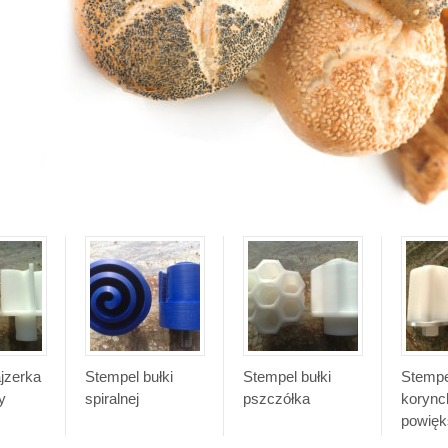
jzerka
Stempel bułki
Stempel bułki
Stempe
y
spiralnej
pszczółka
korynck
powięk
(Fortun