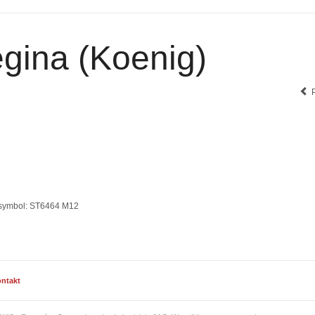
gina (Koenig)
symbol:
ST6464 M12
ntakt