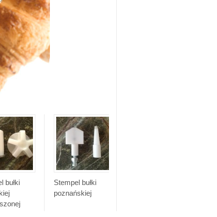
l bułki
Stempel bułki
Stempel bułki
iej
poznańskiej
kieleckiej
szonej
a linia)