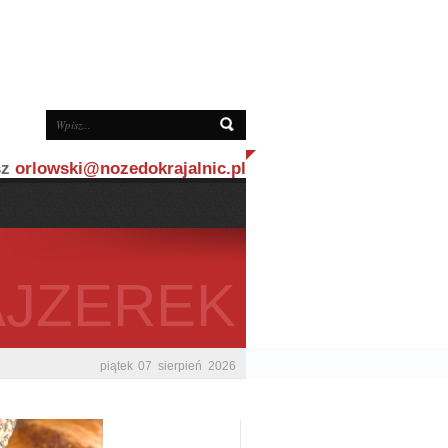
sz
orlowski@nozedokrajalnic.pl
AJZEREK
piątek
07
sierpień
2026