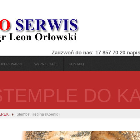
Zadzwoń do nas: 17 857 70 20
napi
 SUPERTWARDE
WYPRZEDAŻE
KONTAKT
STEMPLE DO K
EREK
Stempel Regina (Koenig)