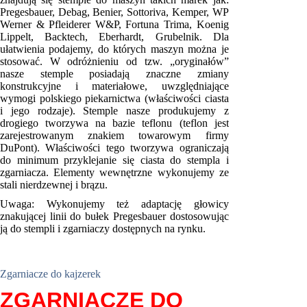
Pregesbauer, Debag, Benier, Sottoriva, Kemper, WP
Werner & Pfleiderer W&P, Fortuna Trima, Koenig
Lippelt, Backtech, Eberhardt, Grubelnik. Dla
ułatwienia podajemy, do których maszyn można je
stosować. W odróżnieniu od tzw. „oryginałów”
nasze stemple posiadają znaczne zmiany
konstrukcyjne i materiałowe, uwzględniające
wymogi polskiego piekarnictwa (właściwości ciasta
i jego rodzaje). Stemple nasze produkujemy z
drogiego tworzywa na bazie teflonu (teflon jest
zarejestrowanym znakiem towarowym firmy
DuPont). Właściwości tego tworzywa ograniczają
do minimum przyklejanie się ciasta do stempla i
zgarniacza. Elementy wewnętrzne wykonujemy ze
stali nierdzewnej i brązu.
Uwaga: Wykonujemy też adaptację głowicy
znakującej linii do bułek Pregesbauer dostosowując
ją do stempli i zgarniaczy dostępnych na rynku.
STEMPLE DO KAJZEREK
Zgarniacze do kajzerek
ZGARNIACZE DO