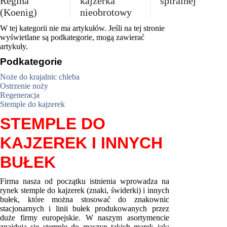
Regina
kajzerka
spiralnej
(Koenig)
nieobrotowy
W tej kategorii nie ma artykułów. Jeśli na tej stronie
wyświetlane są podkategorie, mogą zawierać
artykuły.
Podkategorie
Noże do krajalnic chleba
Ostrzenie noży
Regeneracja
Stemple do kajzerek
STEMPLE DO
KAJZEREK I INNYCH
BUŁEK
Firma nasza od początku istnienia wprowadza na
rynek stemple do kajzerek (znaki, świderki) i innych
bułek, które można stosować do znakownic
stacjonarnych i linii bułek produkowanych przez
duże firmy europejskie. W naszym asortymencie
znajdują się stemple do maszyn takich marek jak: