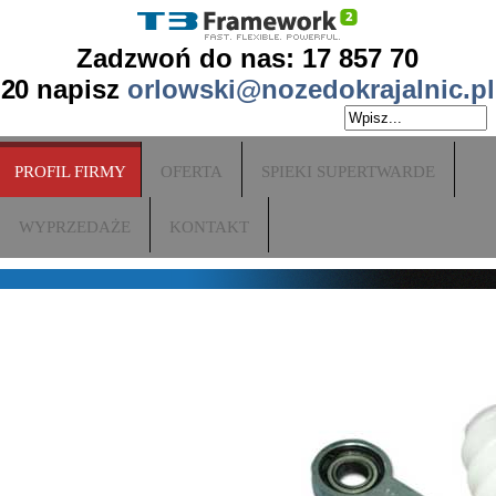
Zadzwoń do nas: 17 857 70
20
napisz
orlowski@nozedokrajalnic.pl
PROFIL FIRMY
OFERTA
SPIEKI SUPERTWARDE
WYPRZEDAŻE
KONTAKT