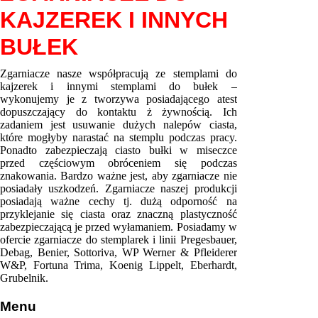
KAJZEREK I INNYCH
BUŁEK
Zgarniacze nasze współpracują ze stemplami do
kajzerek i innymi stemplami do bułek –
wykonujemy je z tworzywa posiadającego atest
dopuszczający do kontaktu ż żywnością. Ich
zadaniem jest usuwanie dużych nalepów ciasta,
które mogłyby narastać na stemplu podczas pracy.
Ponadto zabezpieczają ciasto bułki w miseczce
przed częściowym obróceniem się podczas
znakowania. Bardzo ważne jest, aby zgarniacze nie
posiadały uszkodzeń. Zgarniacze naszej produkcji
posiadają ważne cechy tj. dużą odporność na
przyklejanie się ciasta oraz znaczną plastyczność
zabezpieczającą je przed wyłamaniem. Posiadamy w
ofercie zgarniacze do stemplarek i linii Pregesbauer,
Debag, Benier, Sottoriva, WP Werner & Pfleiderer
W&P, Fortuna Trima, Koenig Lippelt, Eberhardt,
Grubelnik.
Menu