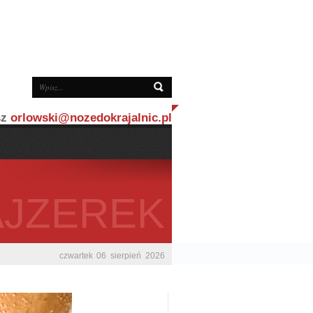
sz
orlowski@nozedokrajalnic.pl
AJZEREK
czwartek
06
sierpień
2026