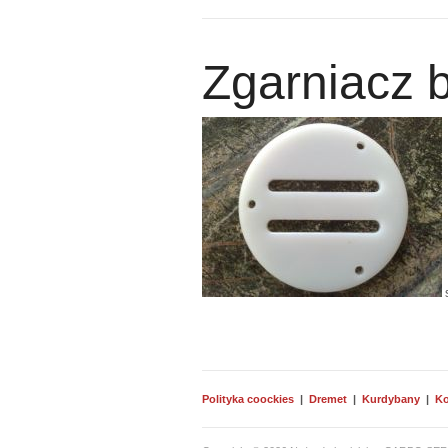
Zgarniacz b
Polityka coockies
|
Dremet
|
Kurdybany
|
Ko