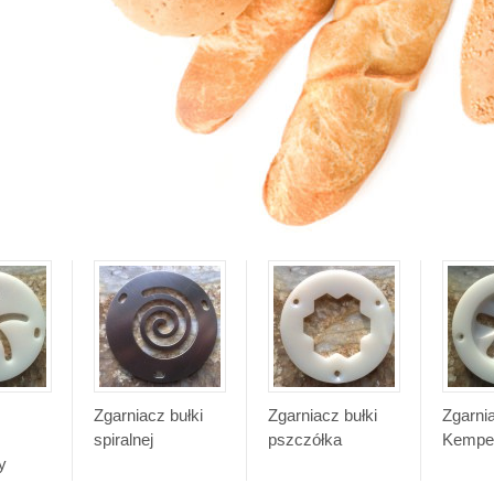
Zgarniacz bułki
Zgarniacz bułki
Zgarni
spiralnej
pszczółka
Kempe
y