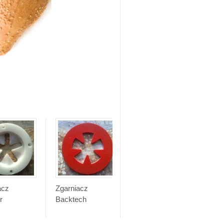
acz
Zgarniacz
Zgarniacz bułki
r
Backtech
korynckiej
powiększonej
(Fortuna linia)