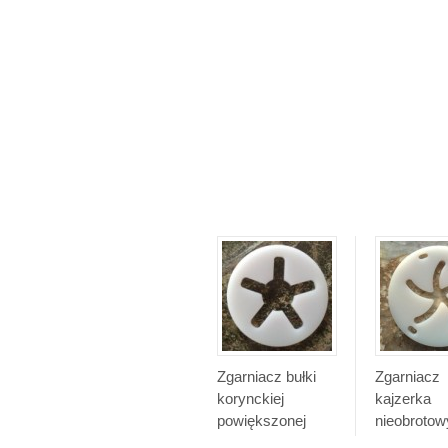
Zgarniacz bułki
Zgarniacz
korynckiej
kajzerka
powiększonej
nieobrotow