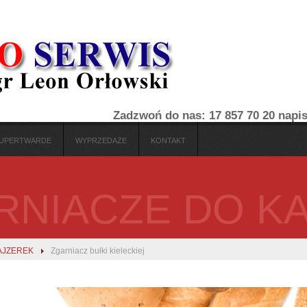
Zadzwoń do nas: 17 857 70 20
napi
 SUPERTWARDE
WYPRZEDAŻE
KONTAKT
RNIACZE DO K
AJZEREK
Zgarniacz bułki kieleckiej