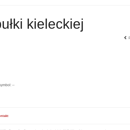
ułki kieleckiej
symbol:
--
ntakt