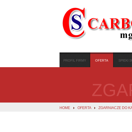
PROFIL FIRMY
OFERTA
SPIEKI
ZGA
HOME
OFERTA
ZGARNIACZE DO K