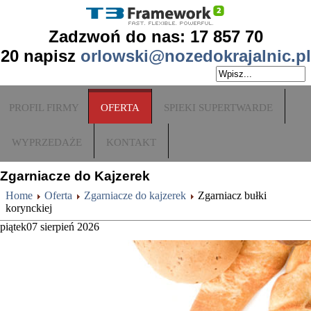
Zadzwoń do nas: 17 857 70
20
napisz
orlowski@nozedokrajalnic.pl
PROFIL FIRMY
OFERTA
SPIEKI SUPERTWARDE
WYPRZEDAŻE
KONTAKT
Zgarniacze do Kajzerek
Home
Oferta
Zgarniacze do kajzerek
Zgarniacz bułki
korynckiej
piątek
07
sierpień
2026